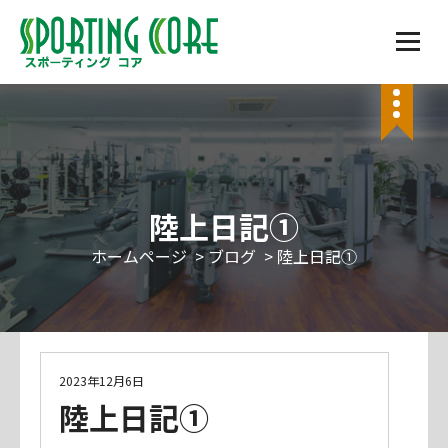
コ
ン
テ
筑豊地区最大級の敷地面積を誇る広さ、駐車場120台完備。ライフスタイルに合わせた会員
ン
種別。ジム、スタジオレッスン、酸素ルーム、サウナあり。ゴルフ練習場隣接。
ツ
へ
ス
キ
ッ
陸上日記①
プ
ホームページ
>
ブログ
>
陸上日記①
ブログ
2023年12月6日
陸上日記①