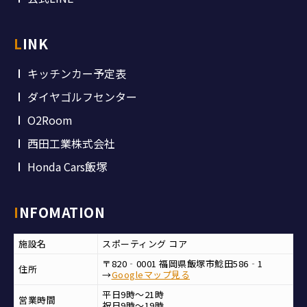
LINK
キッチンカー予定表
ダイヤゴルフセンター
O2Room
西田工業株式会社
Honda Cars飯塚
INFOMATION
施設名
スポーティング コア
〒820‐0001 福岡県飯塚市鯰田586‐1
住所
→
Googleマップ見る
平日9時～21時
営業時間
祝日9時～19時