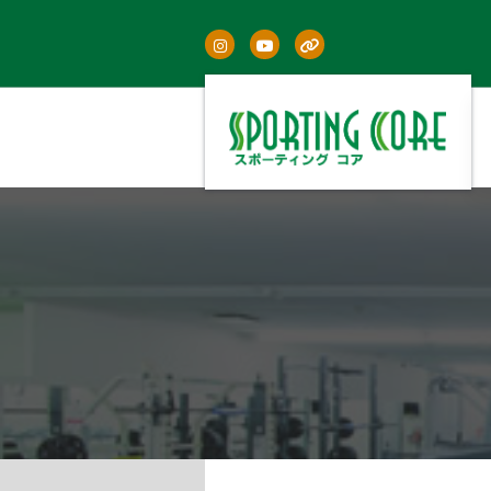
コ
ン
テ
ン
ツ
へ
ス
筑豊地区最大級の敷地面積を誇る広さ、駐車場120台
完備。ライフスタイルに合わせた会員種別。ジム、ス
キ
タジオレッスン、酸素ルーム、サウナあり。ゴルフ練
習場隣接。
ッ
プ
ブログ