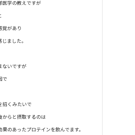
洋医学の教えですが
と
感覚があり
感じました。
まないですが
因で
を招くみたいで
食からと摂取するのは
効果のあったプロテインを飲んでます。