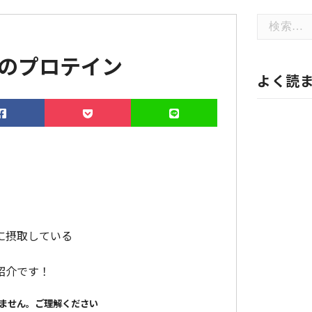
検
索:
のプロテイン
よく読
に摂取している
紹介です！
ません。ご理解ください