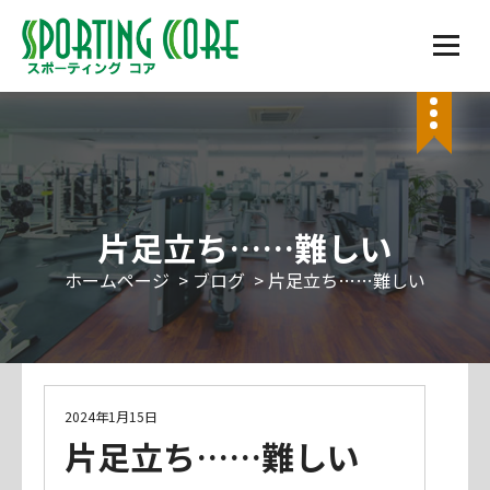
コ
ン
テ
筑豊地区最大級の敷地面積を誇る広さ、駐車場120台完備。ライフスタイルに合わせた会員
ン
種別。ジム、スタジオレッスン、酸素ルーム、サウナあり。ゴルフ練習場隣接。
ツ
へ
ス
キ
ッ
片足立ち……難しい
プ
ホームページ
>
ブログ
>
片足立ち……難しい
ブログ
2024年1月15日
片足立ち……難しい